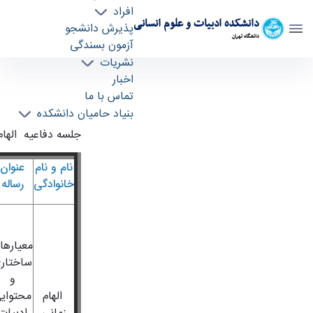
افراد
دانشکده ادبیات و علوم انسانی
پذیرش دانشجو
دانشگاه تهران
آزمون بسندگی
نشریات
جلسه دفاعیه الهام زماني - literature- دانشکده
اخبار
ادبیات و علوم انسانی
تماس با ما
بنیاد حامیان دانشکده
جلسه دفاعیه الهام
نام و نام
عنوان
خانوادگی
رساله
معيارها
ساختار
و
الهام
محتواي