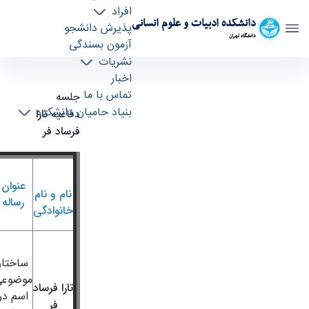
افراد
دانشکده ادبیات و علوم انسانی
پذیرش دانشجو
دانشگاه تهران
آزمون بسندگی
نشریات
جلسه دفاعیه تارا فرساد فر - literature- دانشکده
اخبار
ادبیات و علوم انسانی
تماس با ما
جلسه
بنیاد حامیان دانشکده
دفاعیه
تارا
فرساد فر
عنوان
نام و نام
رساله
خانوادگی
ساختار
موضوعي
تارا فرساد
اسم در
فر